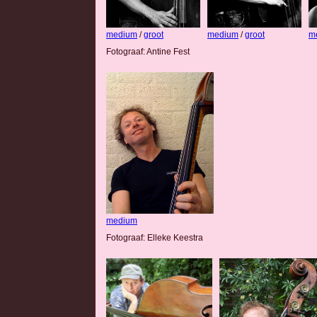
medium
/
groot
medium
/
groot
m
Fotograaf: Antine Fest
medium
Fotograaf: Elleke Keestra