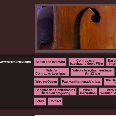
Contrabas en
Basgi
www.wiromahieu.com
Bands and Info Wiro
basgitaar video's Wiro
Impr
Video's
Video's basgitaar leerlingen
Contrabas Leerlingen
t/m 12 jaar
The He
Wiro en Queen
Paul van Kemenade's jazz
T
Basgitaarles Contrabasles
Wiro's
Wiro'
Dieren en omgeving
Inspiration
Wunder Se
Foto's
Contact